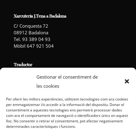
Xarcuteria J.Tena a Badalona
C/ Conquesta 72
08912 Badalona
Tel. 93 389 04 93
Mòbil 647 921 504
Traductor
Gestionar el consentiment de
les cookies
Powered by
Translate
Per oferir les millors experiències, utilitzem tecnologies com ara cookies
per emmagatzemar i/o accedir a la informació del dispositiu. Donar el
consentiment a aquestes tecnologies ens permetrà processar dades
com ara el comportament de navegació o identificadors únics en aquest
lloc. No consentir o retirar el consentiment, pot afectar negativament
Avís Legal
Política de Privacitat
determinades característiques i funcions.
Política de cookies (EU)