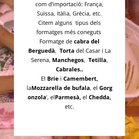
com d’importació: França,
Suïssa, Itàlia, Grècia, etc.
Citem alguns tipus dels
formatges més coneguts
Formatge de
cabra del
Berguedà
,
Torta
del Casar i La
Serena,
Manchegos
,
Tetilla
,
Cabrales..
El
Brie
i
Camembert,
la
Mozzarella
de bufala
, el
Gorg
onzola
‘, el
Parmesà,
el
Chedda,
etc.