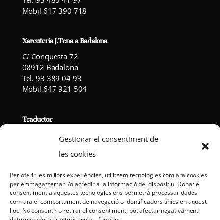
Tel. 93 485 41 97
Mòbil 617 390 718
Xarcuteria J.Tena a Badalona
C/ Conquesta 72
08912 Badalona
Tel. 93 389 04 93
Mòbil 647 921 504
Traductor
Gestionar el consentiment de
les cookies
Powered by
Translate
Per oferir les millors experiències, utilitzem tecnologies com ara cookies
per emmagatzemar i/o accedir a la informació del dispositiu. Donar el
consentiment a aquestes tecnologies ens permetrà processar dades
com ara el comportament de navegació o identificadors únics en aquest
lloc. No consentir o retirar el consentiment, pot afectar negativament
Avís Legal
Política de Privacitat
determinades característiques i funcions.